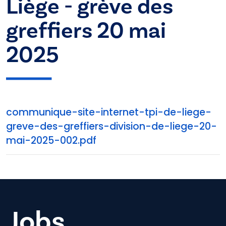
Liège - grève des
greffiers 20 mai
2025
communique-site-internet-tpi-de-liege-
greve-des-greffiers-division-de-liege-20-
mai-2025-002.pdf
Jobs