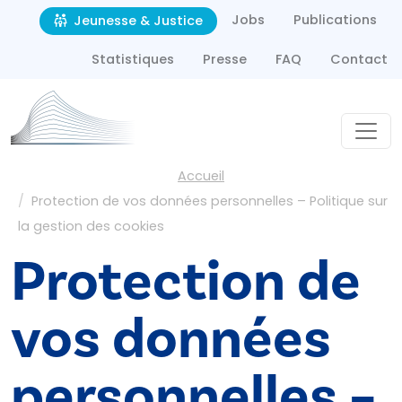
Second navigation
Aller au contenu principal
Jobs
Publications
Jeunesse & Justice
Statistiques
Presse
FAQ
Contact
Fil d'Ariane
Accueil
Protection de vos données personnelles – Politique sur
la gestion des cookies
Protection de
vos données
personnelles –