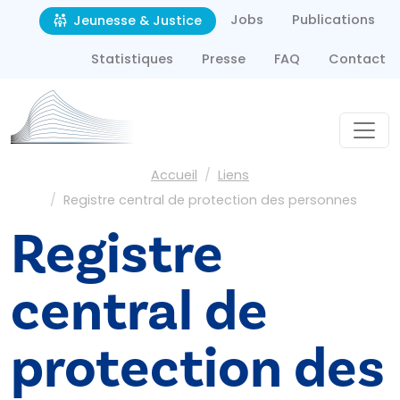
Second navigation
Aller au contenu principal
Jobs
Publications
Jeunesse & Justice
Statistiques
Presse
FAQ
Contact
Fil d'Ariane
Accueil
Liens
Registre central de protection des personnes
Registre
central de
protection des