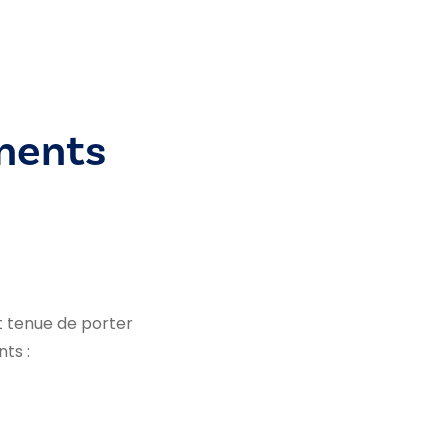
ments
st tenue de porter
ts :