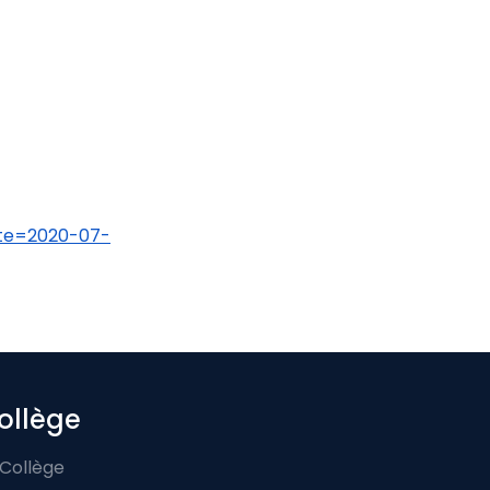
ate=2020-07-
ollège
 Collège