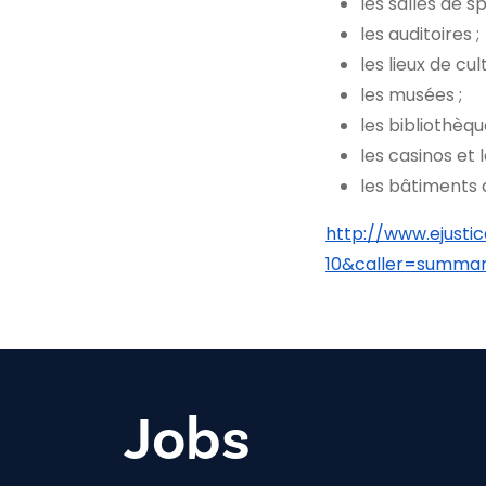
les salles de 
les auditoires ;
les lieux de cult
les musées ;
les bibliothèqu
les casinos et 
les bâtiments d
http://www.ejusti
10&caller=summa
Jobs