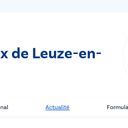
ix de Leuze-en-
unal
Actualité
Formula