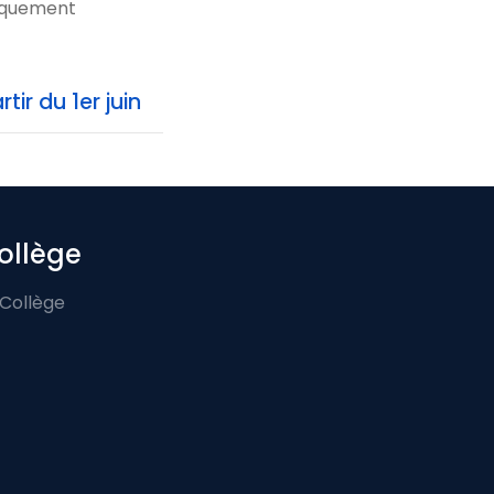
riquement
ir du 1er juin
ollège
 Collège