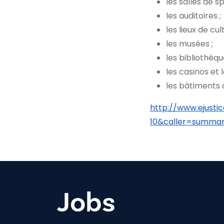
les salles de 
les auditoires ;
les lieux de cult
les musées ;
les bibliothèqu
les casinos et 
les bâtiments d
http://www.ejusti
10&caller=summa
Jobs