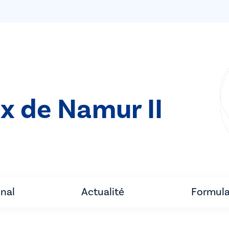
ix de Namur II
unal
Actualité
Formula