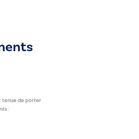
ments
st tenue de porter
ts :