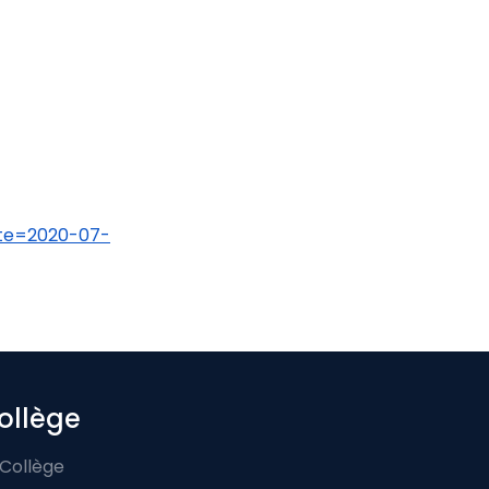
ate=2020-07-
ollège
 Collège