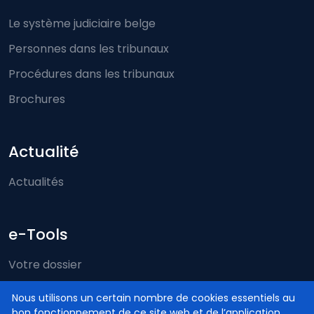
Le système judiciaire belge
Personnes dans les tribunaux
Procédures dans les tribunaux
Brochures
Actualité
Actualités
e-Tools
Votre dossier
Just-on-web
Nous utilisons un certain nombre de cookies essentiels au
bon fonctionnement de ce site web et de l’application.