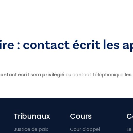
e : contact écrit les a
ontact écrit
sera
privilégié
au contact téléphonique
les
Footer-menu
Tribunaux
Cours
C
Justice de paix
Cour d'appel
Le