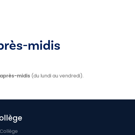
près-midis
 après-midis
(du lundi au vendredi).
ollège
 Collège