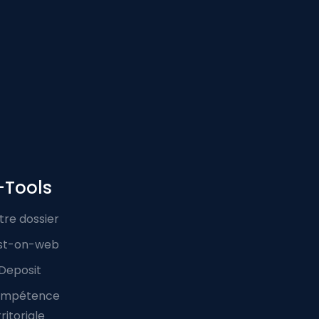
-Tools
tre dossier
st-on-web
Deposit
mpétence
ritoriale