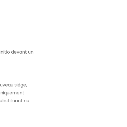
initio devant un
uveau siège,
 uniquement
ubstituant au