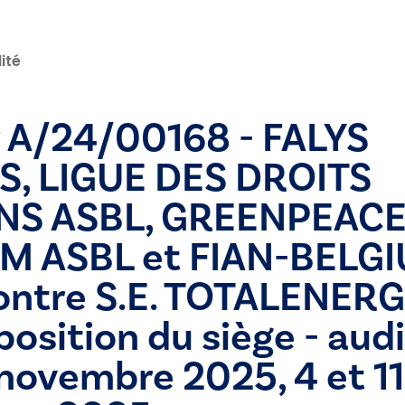
ité
r A/24/00168 - FALYS
, LIGUE DES DROITS
NS ASBL, GREENPEAC
M ASBL et FIAN-BELG
ontre S.E. TOTALENERG
sition du siège - aud
novembre 2025, 4 et 11