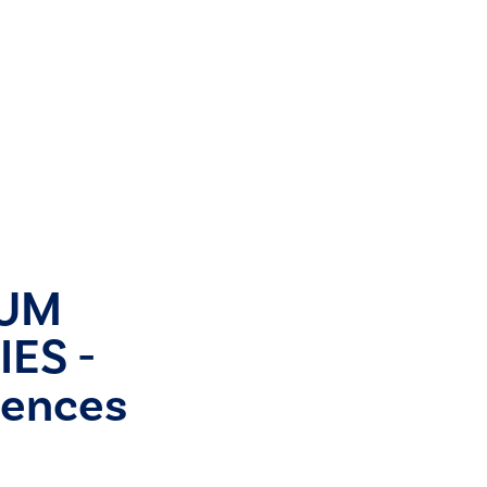
E
IUM
IES -
iences