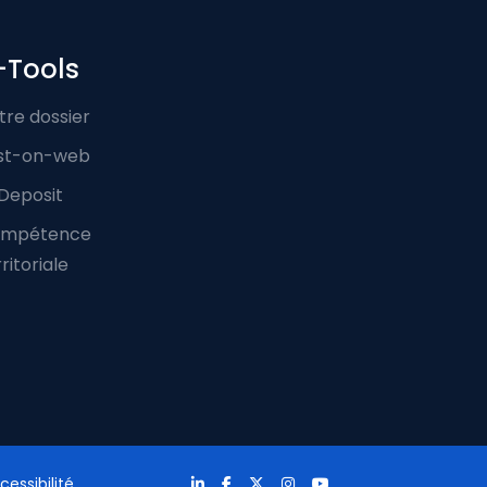
-Tools
tre dossier
st-on-web
Deposit
mpétence
ritoriale
cessibilité