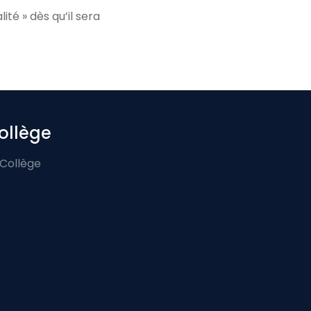
ité » dès qu’il sera
ollège
 Collège