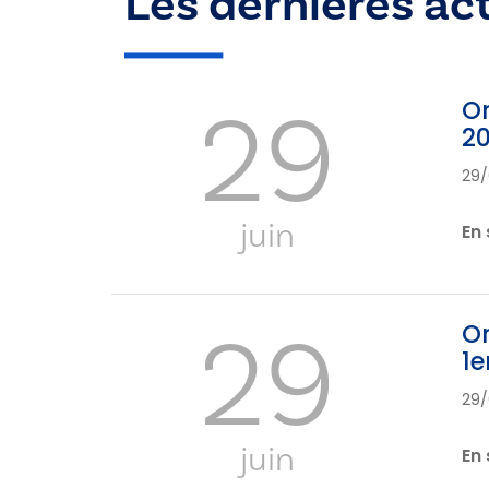
Les dernières ac
29
Or
2
29/
juin
En 
29
Or
1e
29/
juin
En 