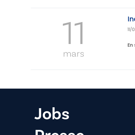
11
In
11/
En 
mars
Jobs