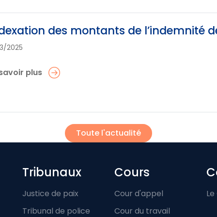
dexation des montants de l’indemnité 
03/2025
savoir plus
Toute l'actualité
Footer-menu
Tribunaux
Cours
C
Justice de paix
Cour d'appel
Le
Tribunal de police
Cour du travail