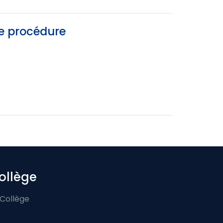
de procédure
ollège
 Collège