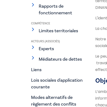
territ
Rapports de
DINAN
fonctionnement
L'iden
COMPÉTENCE
La ch
Limites territoriales
Notre 
ACTEURS (ASSOCIÉS)
social
Experts
Le pe
Médiateurs de dettes
trava
Liens
effect
Obje
Lois sociales d'application
courante
L’ambi
Modes alternatifs de
inform
règlement des conflits
chacun