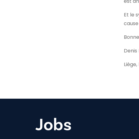
est an
Et le 
cause 
Bonne 
Denis 
Liège,
Jobs