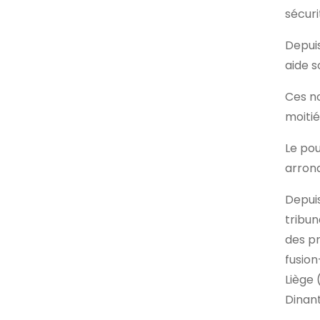
sécuri
Depuis
aide s
Ces no
moitié
Le pou
arrond
Depuis
tribun
des pr
fusion
Liège 
Dinan