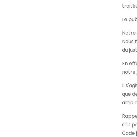
traité
Le pub
Notre 
Nous t
du jus
En eff
notre j
Il s'a
que de
articl
Rappe
soit p
Code j