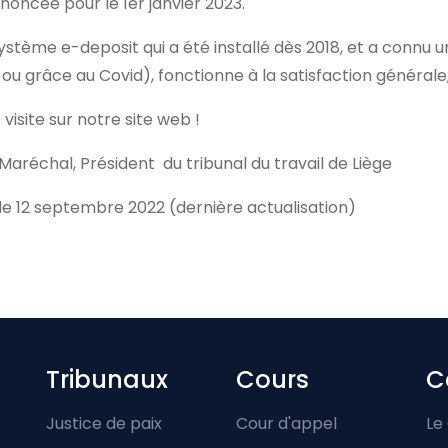
noncée pour le 1er janvier 2023.
système e-deposit qui a été installé dès 2018, et a connu
ou grâce au Covid), fonctionne à la satisfaction générale,
visite sur notre site web !
Maréchal, Président du tribunal du travail de Liège
 le 12 septembre 2022 (dernière actualisation)
Footer-menu
Tribunaux
Cours
C
Justice de paix
Cour d'appel
Le