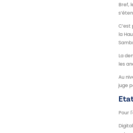
Bref, 
s’éten
C’est 
la Hau
Sambre
La den
les an
Au niv
juge p
Etat
Pour l
Digita