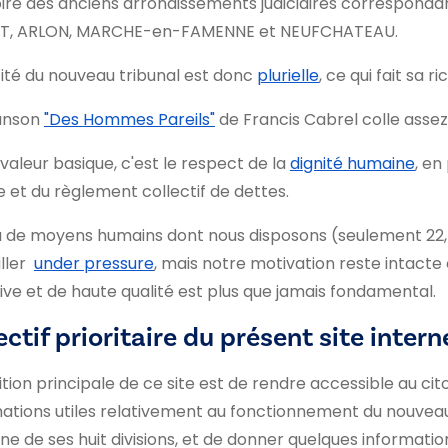
oire des anciens arrondissements judiciaires corresponda
T, ARLON, MARCHE-en-FAMENNE et NEUFCHATEAU.
tité du nouveau tribunal est donc
plurielle
, ce qui fait sa r
anson
"Des Hommes Pareils"
de Francis Cabrel colle assez b
valeur basique, c'est le respect de la
dignité humaine
, en
e et du règlement collectif de dettes.
u de moyens humains dont nous disposons (seulement 22,5
iller
under pressure
, mais notre motivation reste intacte 
ive et de haute qualité est plus que jamais fondamental.
ctif prioritaire du présent site interne
tion principale de ce site est de rendre accessible au cito
ations utiles relativement au fonctionnement du nouveau t
e de ses huit divisions, et de donner quelques informatio