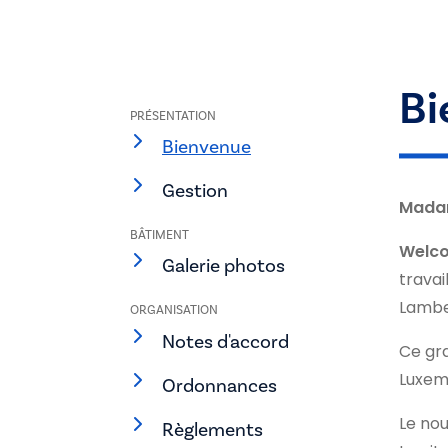
Bi
PRÉSENTATION
Bienvenue
Gestion
Madam
BÂTIMENT
Welco
Galerie photos
travai
Lamber
ORGANISATION
Notes d'accord
Ce gra
Luxem
Ordonnances
Le nou
Règlements