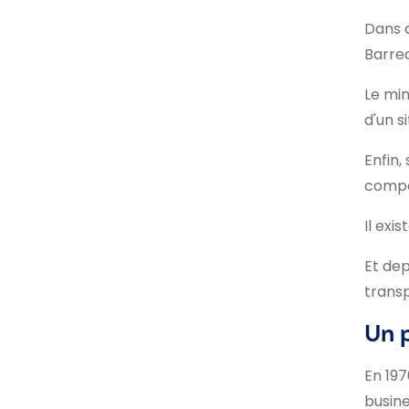
Dans c
Barrea
Le min
d'un s
Enfin,
compos
Il exi
Et dep
transp
Un p
En 197
busine