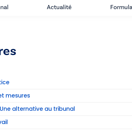
unal
Actualité
Formula
res
tice
et mesures
Une alternative au tribunal
ail