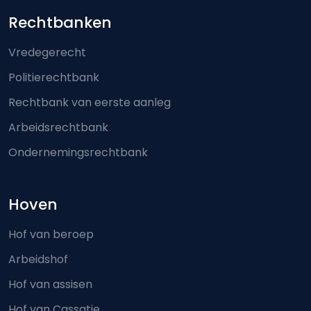
Footer-menu
Rechtbanken
Vredegerecht
Politierechtbank
Rechtbank van eerste aanleg
Arbeidsrechtbank
Ondernemingsrechtbank
Hoven
Hof van beroep
Arbeidshof
Hof van assisen
Hof van Cassatie