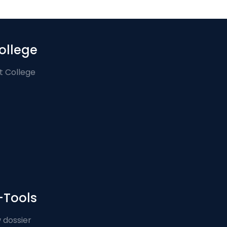
ollege
t College
-Tools
 dossier