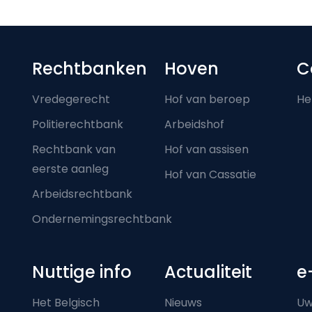
Footer-menu
Rechtbanken
Hoven
C
Vredegerecht
Hof van beroep
He
Politierechtbank
Arbeidshof
Rechtbank van
Hof van assisen
eerste aanleg
Hof van Cassatie
Arbeidsrechtbank
Ondernemingsrechtbank
Nuttige info
Actualiteit
e
Het Belgisch
Nieuws
Uw