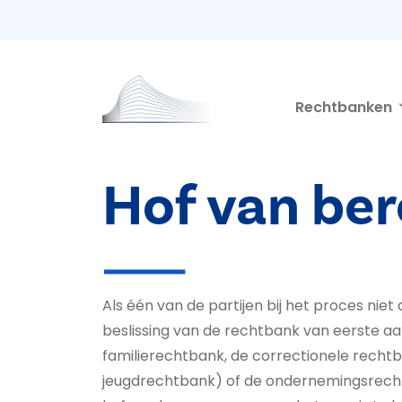
Second navigation
Overslaan en naar de inhoud gaan
Rechtbanken
Hof van be
Als één van de partijen bij het proces nie
beslissing van de rechtbank van eerste aa
familierechtbank, de correctionele recht
jeugdrechtbank) of de ondernemingsrecht