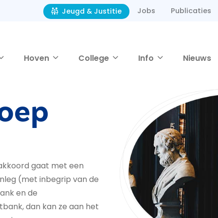
Jobs
Publicaties
Jeugd & Justitie
Hoven
College
Info
Nieuws
roep
t akkoord gaat met een
nleg (met inbegrip van de
bank en de
bank, dan kan ze aan het