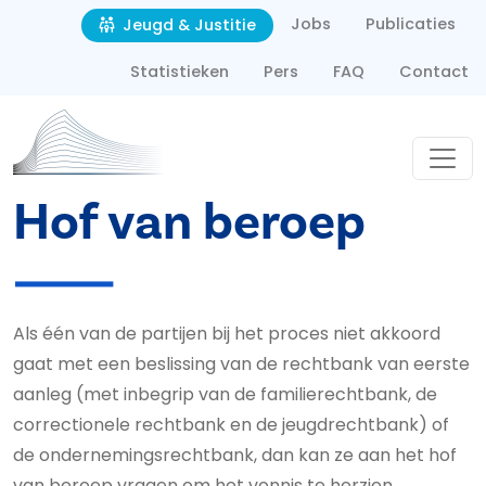
Second navigation
Overslaan en naar de inhoud gaan
Jobs
Publicaties
Jeugd & Justitie
Statistieken
Pers
FAQ
Contact
Hof van beroep
Als één van de partijen bij het proces niet akkoord
gaat met een beslissing van de rechtbank van eerste
aanleg (met inbegrip van de familierechtbank, de
correctionele rechtbank en de jeugdrechtbank) of
de ondernemingsrechtbank, dan kan ze aan het hof
van beroep vragen om het vonnis te herzien.