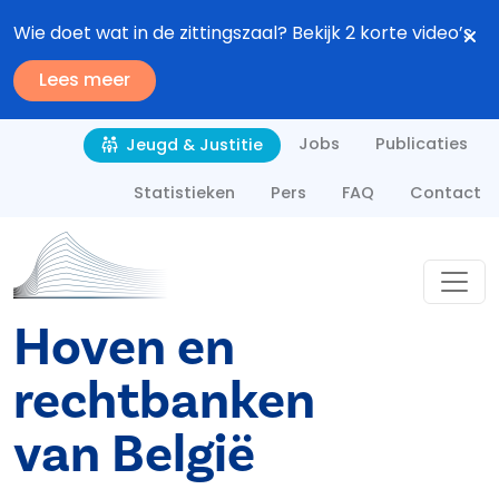
Overslaan en naar de inhoud gaan
Wie doet wat in de zittingszaal? Bekijk 2 korte video’s
Lees meer
Second navigation
Jobs
Publicaties
Jeugd & Justitie
Statistieken
Pers
FAQ
Contact
Hoven en
rechtbanken
van België