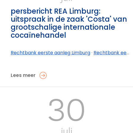
persbericht REA Limburg:
uitspraak in de zaak 'Costa' van
grootschalige internationale
cocaïnehandel
Rechtbank eerste aanleg Limburg
·
Rechtbank eerste aanleg Limburg - afdeling Tongeren-Borgloon
Lees meer
30
juli