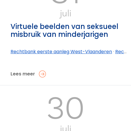
juli
Virtuele beelden van seksueel
misbruik van minderjarigen
Rechtbank eerste aanleg West-Vlaanderen
·
Rechtbank eerste aanleg West-Vlaanderen - afdeling Kortrijk
Lees meer
30
juli