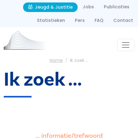
Second navigation
Overslaan en naar de inhoud gaan
Jobs
Publicaties
Jeugd & Justitie
Statistieken
Pers
FAQ
Contact
Kruimelpad
Home
Ik zoek ...
Ik zoek ...
... informatie/trefwoord