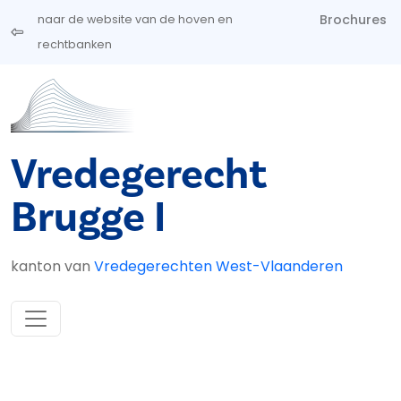
Overslaan en naar de inhoud gaan
Brochures
naar de website van de hoven en
rechtbanken
Vredegerecht
Brugge I
kanton van
Vredegerechten West-Vlaanderen