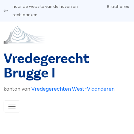
Overslaan en naar de inhoud gaan
Brochures
naar de website van de hoven en
rechtbanken
Vredegerecht
Brugge I
kanton van
Vredegerechten West-Vlaanderen