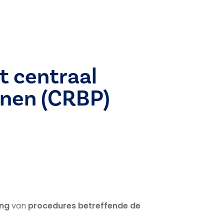
t centraal
onen (CRBP)
ing
van
procedures betreffende de