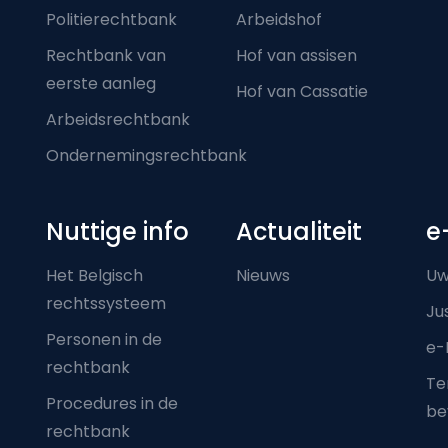
Politierechtbank
Arbeidshof
Rechtbank van
Hof van assisen
eerste aanleg
Hof van Cassatie
Arbeidsrechtbank
Ondernemingsrechtbank
Nuttige info
Actualiteit
e
Het Belgisch
Nieuws
Uw
rechtssysteem
Ju
Personen in de
e-
rechtbank
Ter
Procedures in de
be
rechtbank