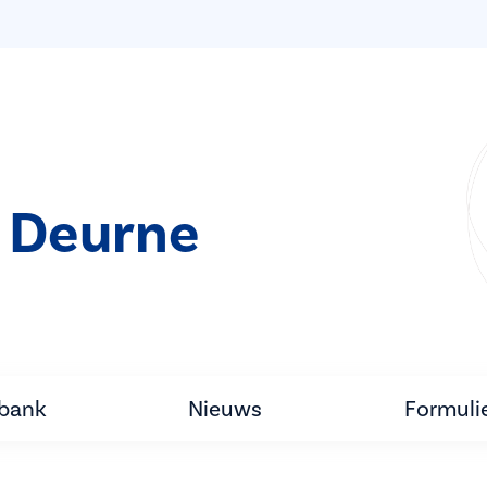
 Deurne
tbank
Nieuws
Formuli