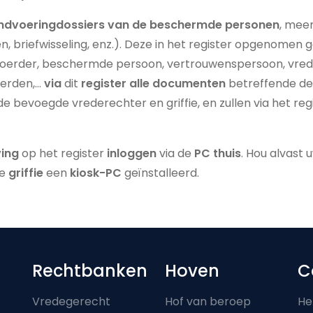
ndvoeringdossiers van de beschermde personen
, mee
en, briefwisseling, enz.). Deze in het register opgenomen
oerder, beschermde persoon, vertrouwenspersoon, vreder
derden,…
via
dit
register alle documenten
betreffende de
 de bevoegde vrederechter en griffie, en zullen via het 
ving
op het register
inloggen
via de
PC thuis
. Hou alvast 
re
griffie
een
kiosk-PC
geïnstalleerd.
Footer-menu
Rechtbanken
Hoven
C
Vredegerecht
Hof van beroep
He