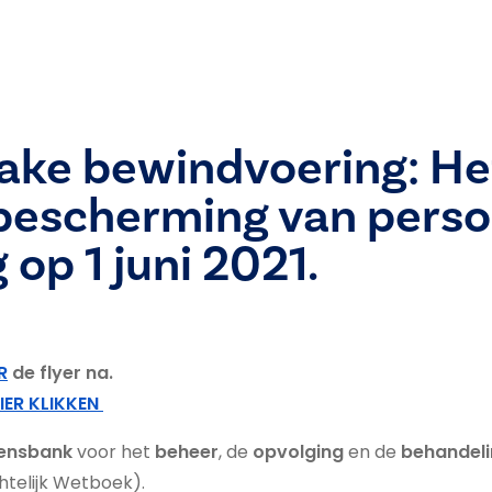
nzake bewindvoering: He
 bescherming van pers
 op 1 juni 2021.
R
de flyer na.
IER KLIKKEN
vensbank
voor het
beheer
, de
opvolging
en de
behandel
htelijk Wetboek).