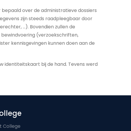
r bepaald over de administratieve dossiers
 gegevens zijn steeds raadpleegbaar door
echter, …). Bovendien zullen de
 bewindvoering (verzoekschriften,
register kennisgevingen kunnen doen aan de
uw identiteitskaart bij de hand. Tevens werd
ollege
t College