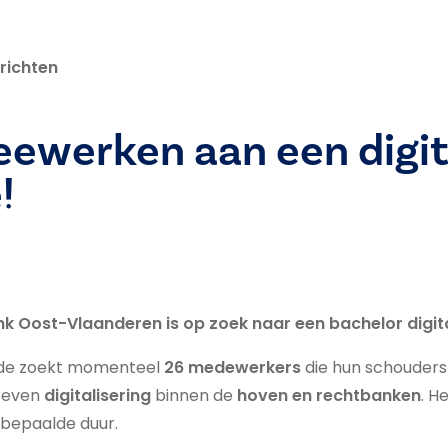
richten
ewerken aan een digit
!
nk Oost-Vlaanderen is op zoek naar een bachelor digita
rde zoekt momenteel
26 medewerkers
die hun schouders 
reven
digitalisering
binnen de
hoven en rechtbanken
. H
bepaalde duur.