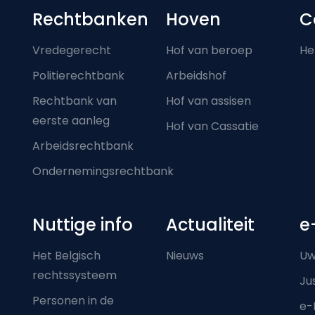
Footer-menu
Rechtbanken
Hoven
C
Vredegerecht
Hof van beroep
He
Politierechtbank
Arbeidshof
Rechtbank van
Hof van assisen
eerste aanleg
Hof van Cassatie
Arbeidsrechtbank
Ondernemingsrechtbank
Nuttige info
Actualiteit
e
Het Belgisch
Nieuws
Uw
rechtssysteem
Ju
Personen in de
e-