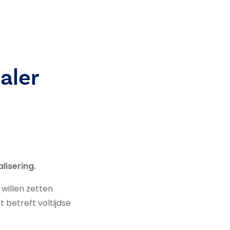
aler
lisering.
willen zetten
et betreft voltijdse