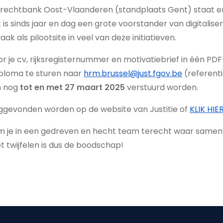
ierechtbank Oost-Vlaanderen (standplaats Gent) staat e
 is sinds jaar en dag een grote voorstander van digitalis
ak als pilootsite in veel van deze initiatieven.
oor je cv, rijksregisternummer en motivatiebrief in één P
iploma te sturen naar
hrm.brussel@just.fgov.be
(referent
en nog
tot en met 27 maart 2025
verstuurd worden.
uggevonden worden op de website van Justitie of
KLIK HIE
 kom je in een gedreven en hecht team terecht waar same
t twijfelen is dus de boodschap!