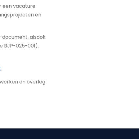
r een vacature
eringsprojecten en
DF-document, alsook
ie BJP-025-001).
R
.
nwerken en overleg