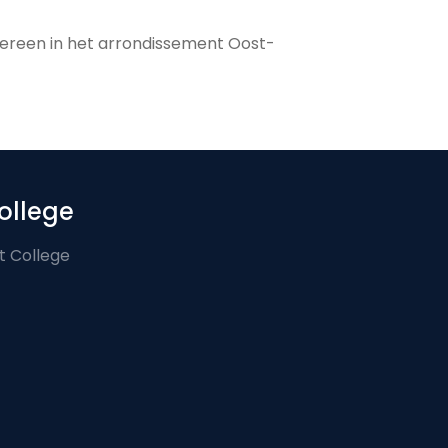
dereen in het arrondissement Oost-
ollege
t College