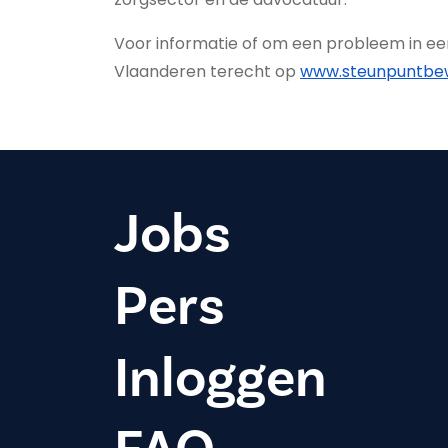
Voor informatie of om een probleem in ee
Vlaanderen terecht op
www.steunpuntbew
Jobs
Pers
Inloggen