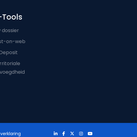
-Tools
 dossier
st-on-web
Deposit
ritoriale
voegdheid
verklaring