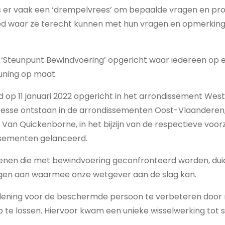
is er vaak een ‘drempelvrees’ om bepaalde vragen en pr
oed waar ze terecht kunnen met hun vragen en opmerki
‘Steunpunt Bewindvoering’ opgericht waar iedereen op
uning op maat.
d op 11 januari 2022 opgericht in het arrondissement We
eresse ontstaan in de arrondissementen Oost-Vlaanderen,
 Van Quickenborne, in het bijzijn van de respectieve voorz
ssementen gelanceerd.
enen die met bewindvoering geconfronteerd worden, dui
ngen aan waarmee onze wetgever aan de slag kan.
rlening voor de beschermde persoon te verbeteren door m
op te lossen. Hiervoor kwam een unieke wisselwerking tot