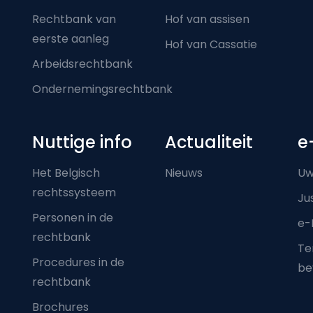
Rechtbank van
Hof van assisen
eerste aanleg
Hof van Cassatie
Arbeidsrechtbank
Ondernemingsrechtbank
Nuttige info
Actualiteit
e
Het Belgisch
Nieuws
Uw
rechtssysteem
Ju
Personen in de
e-
rechtbank
Ter
Procedures in de
be
rechtbank
Brochures