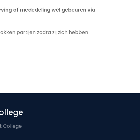
eving of mededeling wèl gebeuren via
ken partijen zodra zij zich hebben
ollege
t College