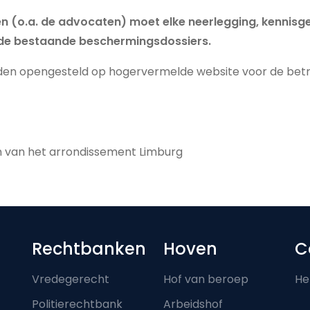
 (o.a. de advocaten) moet elke neerlegging, kennisg
in de bestaande beschermingsdossiers.
en opengesteld op hogervermelde website voor de betrok
n van het arrondissement Limburg
Footer-menu
Rechtbanken
Hoven
C
Vredegerecht
Hof van beroep
He
Politierechtbank
Arbeidshof