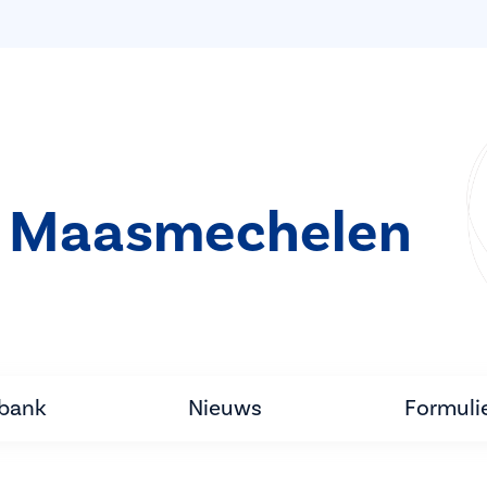
t Maasmechelen
tbank
Nieuws
Formuli