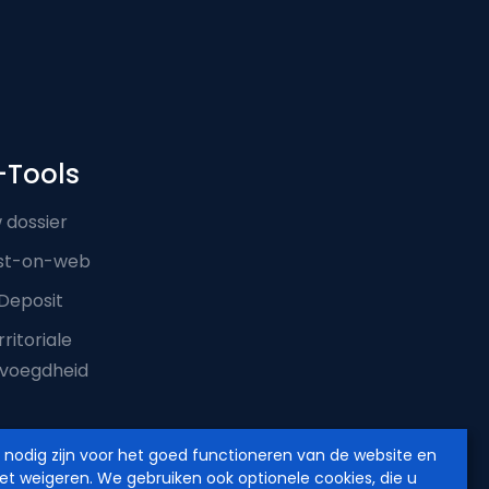
-Tools
 dossier
st-on-web
Deposit
ritoriale
voegdheid
e nodig zijn voor het goed functioneren van de website en
iet weigeren. We gebruiken ook optionele cookies, die u