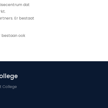
rtisecentrum dat
kt.
artners. Er bestaat
Er bestaan ook
ollege
t College