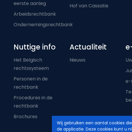
eerste aanleg
Hof van Cassatie
Arbeidsrechtbank
Ondernemingsrechtbank
Nuttige info
Actualiteit
e
Het Belgisch
Nieuws
Uw
rechtssysteem
Ju
Personen in de
e-
rechtbank
Ter
Procedures in de
be
rechtbank
Brochures
Wij gebruiken een aantal cookies di
de applicatie. Deze cookies kunt u n