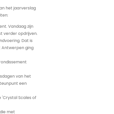
an het jaarverslag
iten:
ent. Vandaag zijn
t verder opdrijven.
dvoering. Dat is
nt Antwerpen ging
arrondissement
ngsdagen van het
Steunpunt een
'Crystal Scales of
 die met