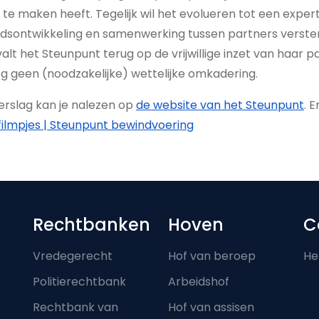
te maken heeft. Tegelijk wil het evolueren tot een expe
eidsontwikkeling en samenwerking tussen partners verster
alt het Steunpunt terug op de vrijwillige inzet van haar p
 geen (noodzakelijke) wettelijke omkadering.
verslag kan je nalezen op
de website van het Steunpunt
. 
filmpjes | Steunpunt bewindvoering
Footer-menu
Rechtbanken
Hoven
C
Vredegerecht
Hof van beroep
He
Politierechtbank
Arbeidshof
Rechtbank van
Hof van assisen