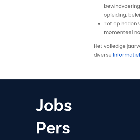
bewindvoering 
opleiding, bel
Tot op heden v
momenteel nog
Het volledige jaar
diverse
Informatie
Jobs
Pers