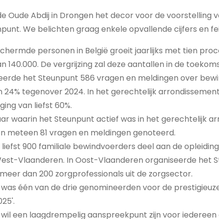
Oude Abdij in Drongen het decor voor de voorstelling v
punt. We belichten graag enkele opvallende cijfers en fe
chermde personen in België groeit jaarlijks met tien proc
n 140.000. De vergrijzing zal deze aantallen in de toekoms
reerde het Steunpunt 586 vragen en meldingen over bewin
an 24% tegenover 2024. In het gerechtelijk arrondisseme
ging van liefst 60%.
jaar waarin het Steunpunt actief was in het gerechtelijk 
n meteen 81 vragen en meldingen genoteerd.
liefst 900 familiale bewindvoerders deel aan de opleidi
West-Vlaanderen. In Oost-Vlaanderen organiseerde het 
 meer dan 200 zorgprofessionals uit de zorgsector.
was één van de drie genomineerden voor de prestigieuze 
025'.
wil een laagdrempelig aanspreekpunt zijn voor iedereen