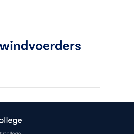
bewindvoerders
ollege
t College