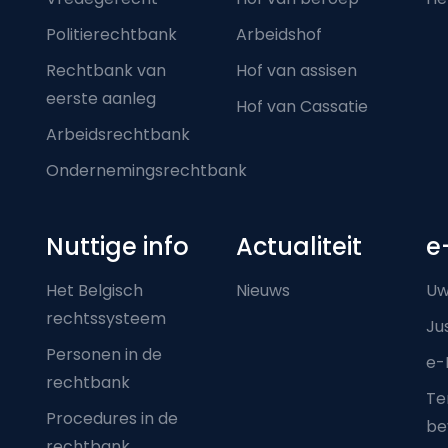
Politierechtbank
Arbeidshof
Rechtbank van
Hof van assisen
eerste aanleg
Hof van Cassatie
Arbeidsrechtbank
Ondernemingsrechtbank
Nuttige info
Actualiteit
e
Het Belgisch
Nieuws
Uw
rechtssysteem
Ju
Personen in de
e-
rechtbank
Ter
Procedures in de
be
rechtbank