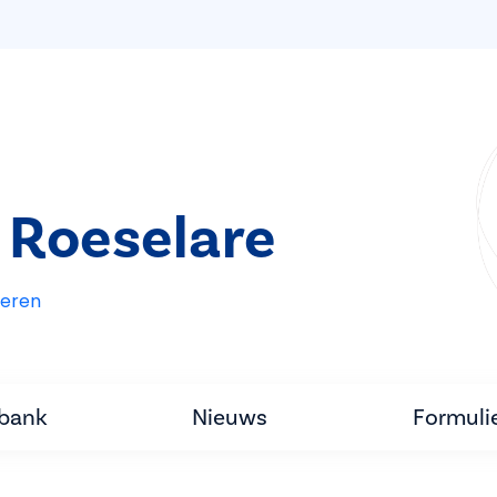
 Roeselare
eren
tbank
Nieuws
Formuli