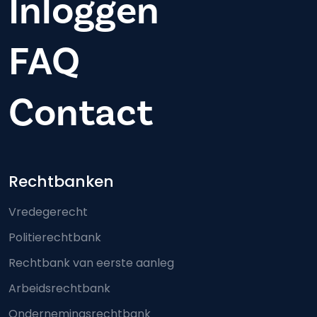
Inloggen
FAQ
Contact
Footer-menu
Rechtbanken
Vredegerecht
Politierechtbank
Rechtbank van eerste aanleg
Arbeidsrechtbank
Ondernemingsrechtbank