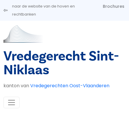
Overslaan en naar de inhoud gaan
Brochures
naar de website van de hoven en
rechtbanken
Vredegerecht Sint-
Niklaas
kanton van
Vredegerechten Oost-Vlaanderen