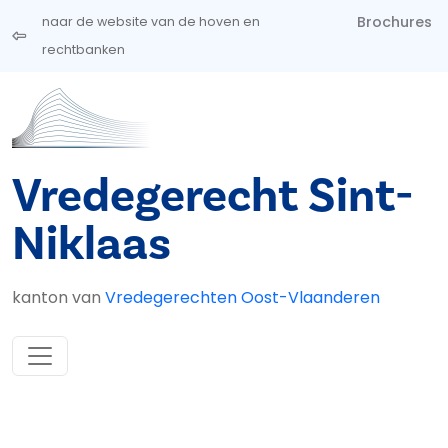
Overslaan en naar de inhoud gaan
Brochures
naar de website van de hoven en
rechtbanken
Vredegerecht Sint-
Niklaas
kanton van
Vredegerechten Oost-Vlaanderen