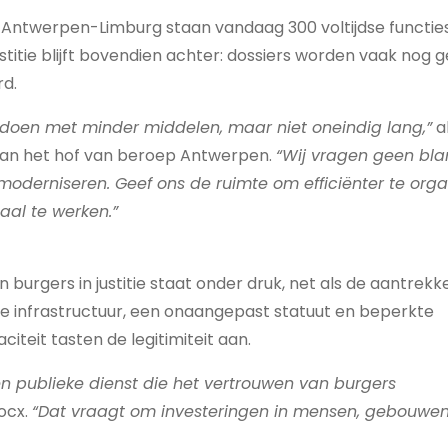
 Antwerpen-Limburg staan vandaag 300 voltijdse functies 
justitie blijft bovendien achter: dossiers worden vaak nog 
rd.
oen met minder middelen, maar niet oneindig lang,”
al
 van het hof van beroep Antwerpen.
“Wij vragen geen bl
oderniseren. Geef ons de ruimte om efficiënter te orga
aal te werken.”
burgers in justitie staat onder druk, net als de aantrekke
e infrastructuur, een onaangepast statuut en beperkte
teit tasten de legitimiteit aan.
en publieke dienst die het vertrouwen van burgers
ocx.
“Dat vraagt om investeringen in mensen, gebouwe