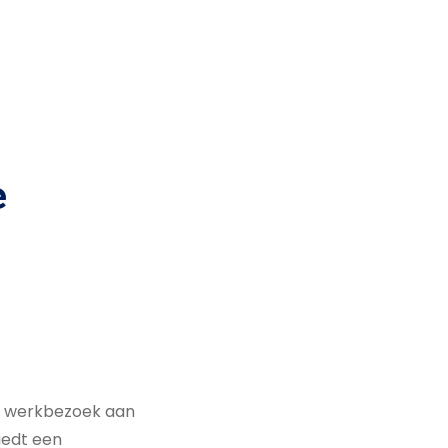
e
en werkbezoek aan
biedt een