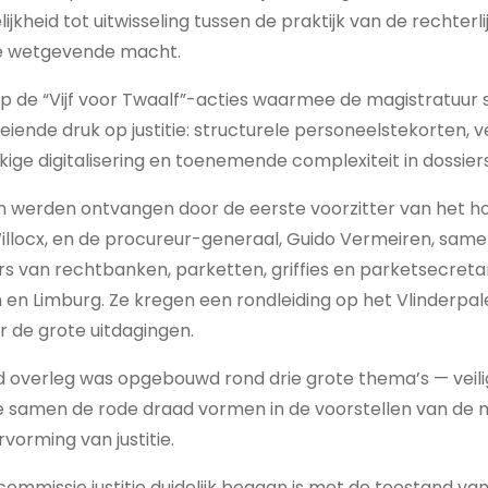
jkheid tot uitwisseling tussen de praktijk van de rechter
de wetgevende macht.
p de “Vijf voor Twaalf”-acties waarmee de magistratuur
eiende druk op justitie: structurele personeelstekorten, 
ge digitalisering en toenemende complexiteit in dossiers
 werden ontvangen door de eerste voorzitter van het h
illocx, en de procureur-generaal, Guido Vermeiren, sam
 van rechtbanken, parketten, griffies en parketsecretar
en Limburg. Ze kregen een rondleiding op het Vlinderpale
r de grote uitdagingen.
overleg was opgebouwd rond drie grote thema’s — veiligh
die samen de rode draad vormen in de voorstellen van de 
rvorming van justitie.
 commissie justitie duidelijk begaan is met de toestand van j