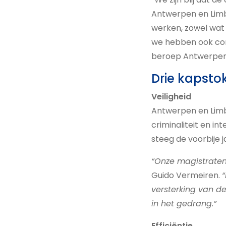
Antwerpen en Limb
werken, zowel wat 
we hebben ook cons
beroep Antwerpen
Drie kapsto
Veiligheid
Antwerpen en Limbu
criminaliteit en in
steeg de voorbije 
“Onze magistraten
Guido Vermeiren.
versterking van d
in het gedrang.”
Efficiëntie