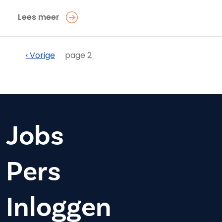
Lees meer
Paginering
Vorige
‹ Vorige
page 2
Jobs
Pers
Inloggen