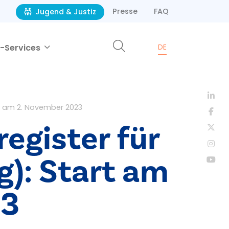
Presse
FAQ
Jugend & Justiz
-Services
DE
art am 2. November 2023
egister für
g): Start am
23