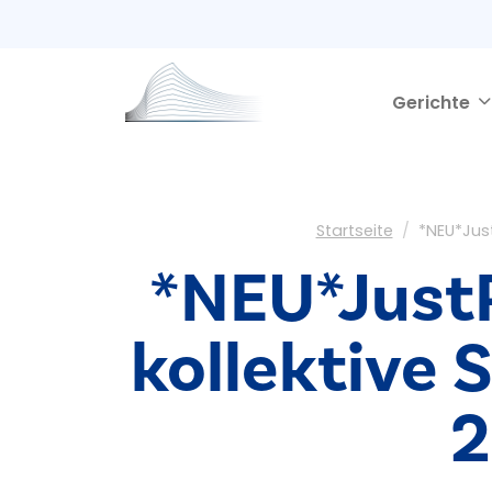
Second navigation
Direkt zum Inhalt
Gerichte
Pfadnavigation
Startseite
*NEU*Just
*NEU*JustR
kollektive 
2