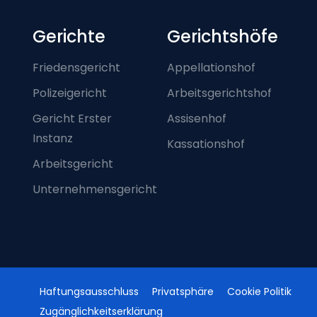
Footer-menu
Gerichte
Gerichtshöfe
Friedensgericht
Appellationshof
Polizeigericht
Arbeitsgerichtshof
Gericht Erster
Assisenhof
Instanz
Kassationshof
Arbeitsgericht
Unternehmensgericht
Haftungsausschluss
Privatsphäre
Cookie Politik
Zugänglichkeitserklärung