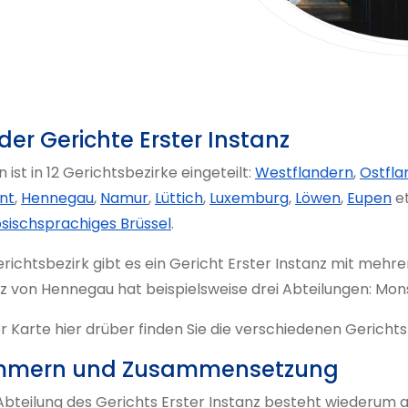
 der Gerichte Erster Instanz
n ist in 12 Gerichtsbezirke eingeteilt:
Westflandern
,
Ostfla
nt
,
Hennegau
,
Namur
,
Lüttich
,
Luxemburg
,
Löwen
,
Eupen
e
ösischsprachiges Brüssel
.
richtsbezirk gibt es ein Gericht Erster Instanz mit mehr
z von Hennegau hat beispielsweise drei Abteilungen: Mons
r Karte hier drüber finden Sie die verschiedenen Gerichts
mern und Zusammensetzung
Abteilung des Gerichts Erster Instanz besteht wiederum