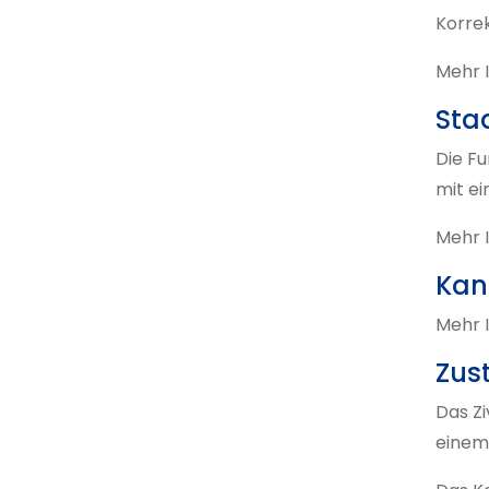
Korre
Mehr I
Sta
Die Fu
mit e
Mehr 
Kan
Mehr I
Zus
Das Zi
einem