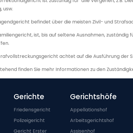
rrektionalgericht ist zuständig für alle Vergehen, z.B. Di
, usw.
gendgericht befindet über die meisten Zivil- und Strafsac
miliengericht, ist, bis auf seltene Ausnahmen, zuständig f
fen.
rafvollstreckungsgericht achtet auf die Ausführung der S
ehend finden Sie mehr Informationen zu den Zuständigkei
Footer-menu
Gerichte
Gerichtshöfe
Friedensgericht
Appellationshof
Polizeigericht
Arbeitsgerichtshof
Gericht Erster
Assisenhof