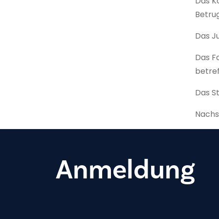
Das Ko
Betrug
Das Ju
Das Fa
betref
Das St
Nachst
Anmeldung