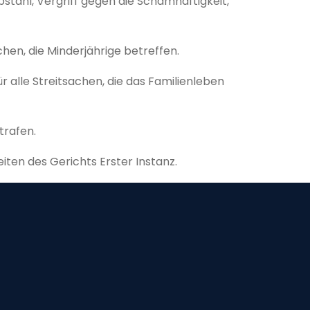
ebstahl, Vergriff gegen die Schamhaftigkeit,
hen, die Minderjährige betreffen.
ür alle Streitsachen, die das Familienleben
trafen.
ten des Gerichts Erster Instanz.