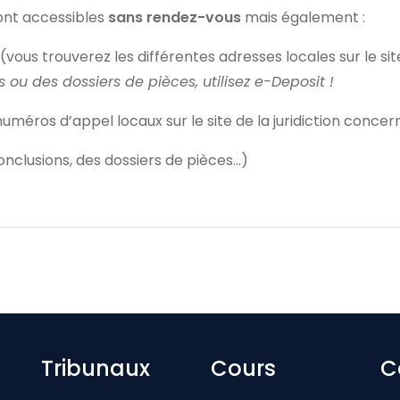
sont accessibles
sans rendez-vous
mais également :
(vous trouverez les différentes adresses locales sur le sit
s ou des dossiers de pièces, utilisez e-Deposit !
uméros d’appel locaux sur le site de la juridiction conce
onclusions, des dossiers de pièces…)
Footer-menu
Tribunaux
Cours
C