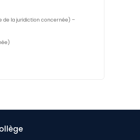
e de la juridiction concernée) –
rnée)
ollège