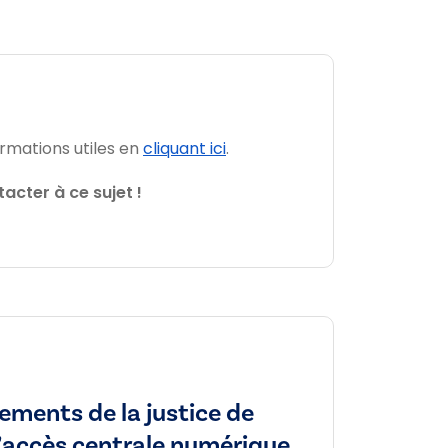
ormations utiles en
cliquant ici
.
acter à ce sujet !
gements de la justice de
d’accès centrale numérique