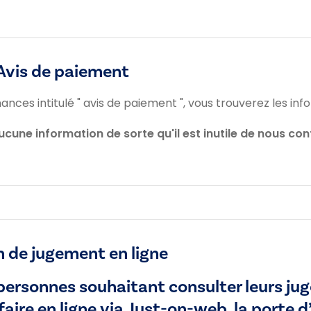
 Avis de paiement
nances intitulé " avis de paiement ", vous trouverez les inf
ucune information de sorte qu'il est inutile de nous cont
 de jugement en ligne
s personnes souhaitant consulter leurs ju
faire en ligne via Just-on-web, la porte 