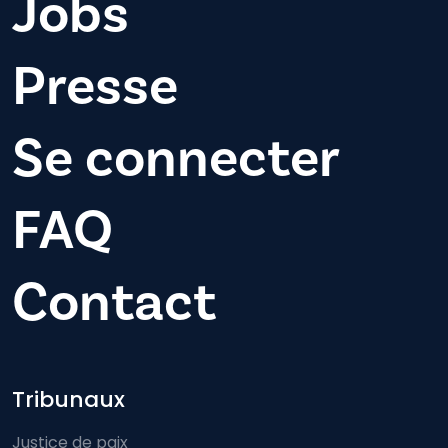
Jobs
Presse
Se connecter
FAQ
Contact
Footer-menu
Tribunaux
Justice de paix