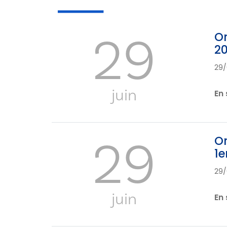
29
Or
2
29/
juin
En 
29
Or
1e
29/
juin
En 