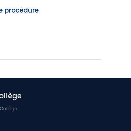
de procédure
ollège
 Collège