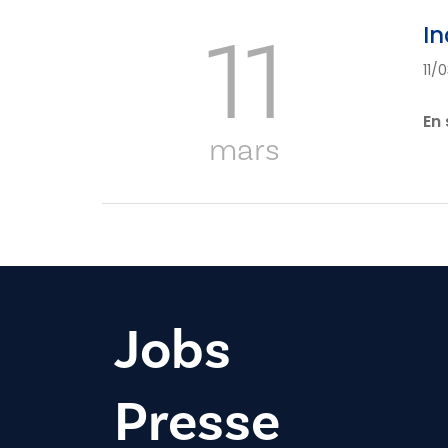
11
In
11/
En 
mars
Jobs
Presse