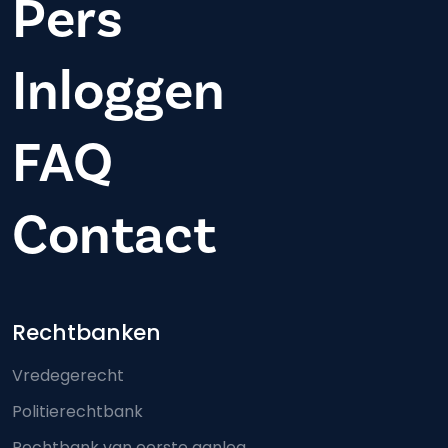
Pers
Inloggen
FAQ
Contact
Footer-menu
Rechtbanken
Vredegerecht
Politierechtbank
Rechtbank van eerste aanleg