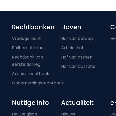
Footer-menu
Rechtbanken
Hoven
C
Vredegerecht
Hof van beroep
He
Politierechtbank
Arbeidshof
Rechtbank van
Hof van assisen
eerste aanleg
Hof van Cassatie
Arbeidsrechtbank
Ondernemingsrechtbank
Nuttige info
Actualiteit
e
Het Belgisch
Nieuws
Uw