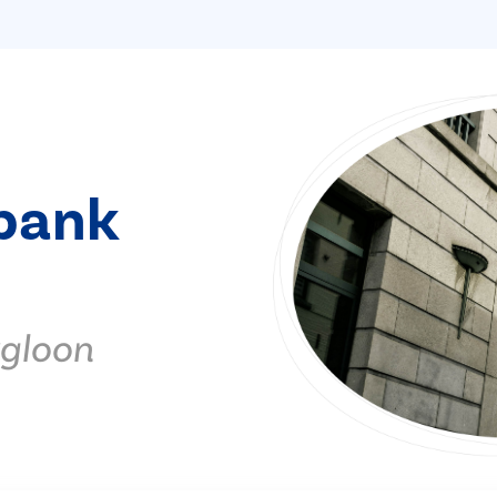
bank
rgloon