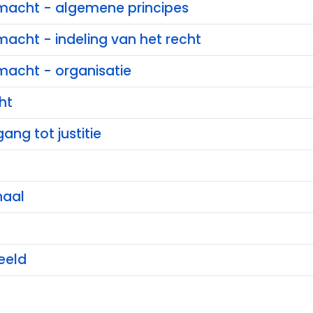
e macht - algemene principes
 macht - indeling van het recht
 macht - organisatie
ht
ang tot justitie
haal
eeld