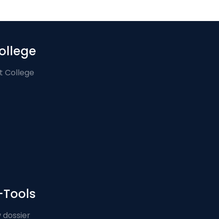
ollege
t College
-Tools
 dossier