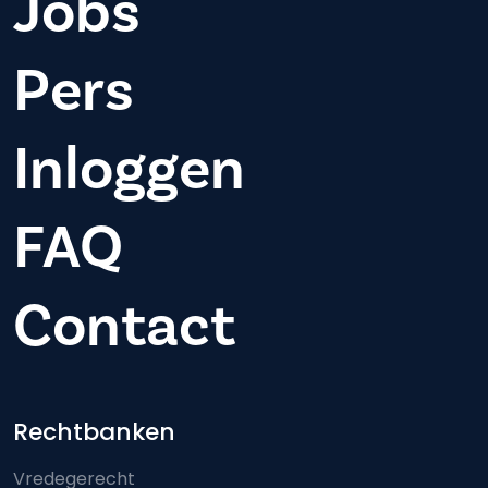
Jobs
Pers
Inloggen
FAQ
Contact
Footer-menu
Rechtbanken
Vredegerecht