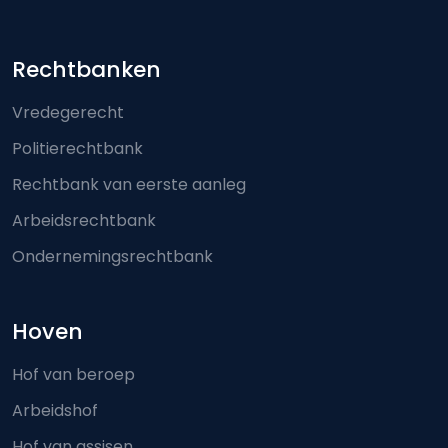
Footer-menu
Rechtbanken
Vredegerecht
Politierechtbank
Rechtbank van eerste aanleg
Arbeidsrechtbank
Ondernemingsrechtbank
Hoven
Hof van beroep
Arbeidshof
Hof van assisen