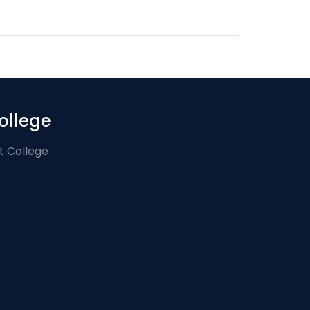
ollege
t College