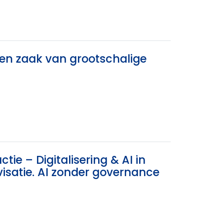
een zaak van grootschalige
tie – Digitalisering & AI in
rovisatie. AI zonder governance