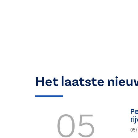
Het laatste nieu
05
Pe
ri
05/