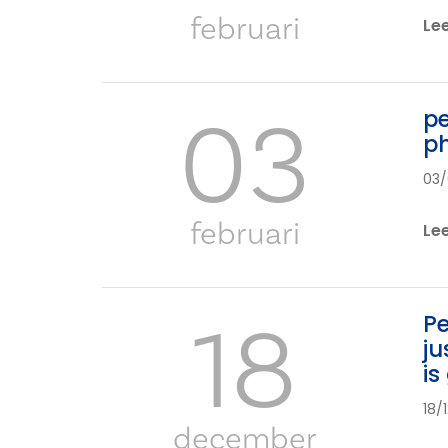
februari
Le
03
pe
ph
03/
februari
Le
18
Pe
ju
is
18/
december