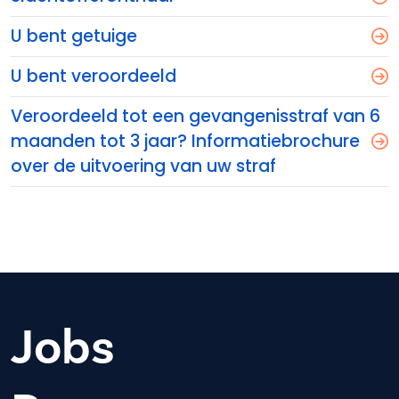
U bent getuige
U bent veroordeeld
Veroordeeld tot een gevangenisstraf van 6
maanden tot 3 jaar? Informatiebrochure
over de uitvoering van uw straf
Jobs