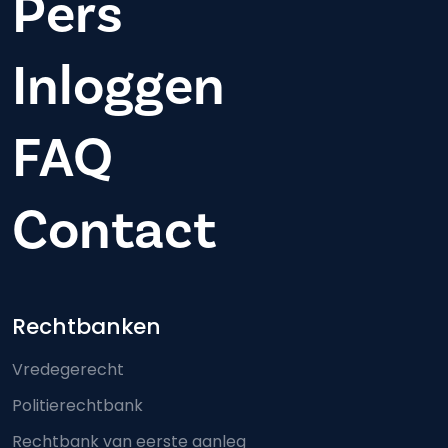
Pers
Inloggen
FAQ
Contact
Footer-menu
Rechtbanken
Vredegerecht
Politierechtbank
Rechtbank van eerste aanleg