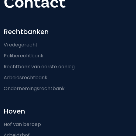
Contact
Footer-menu
Rechtbanken
Vredegerecht
Politierechtbank
Rechtbank van eerste aanleg
Arbeidsrechtbank
Ondernemingsrechtbank
Hoven
Hof van beroep
Arbeidshof