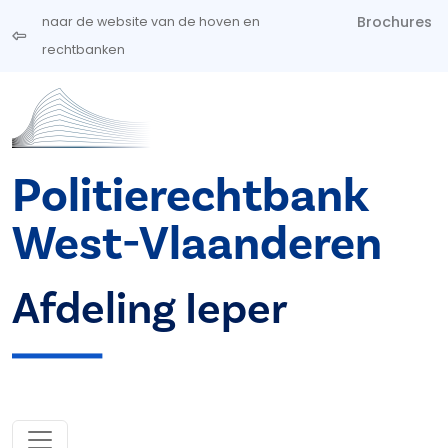
Overslaan en naar de inhoud gaan
Brochures
naar de website van de hoven en
rechtbanken
Politierechtbank
West-Vlaanderen
Afdeling Ieper