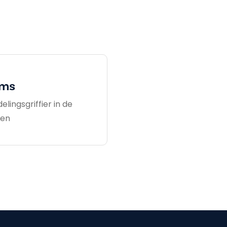
ems
lingsgriffier in de
len