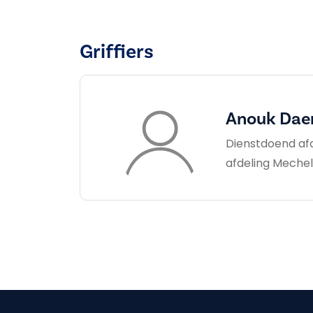
Griffiers
Anouk Da
Dienstdoend afde
afdeling Meche