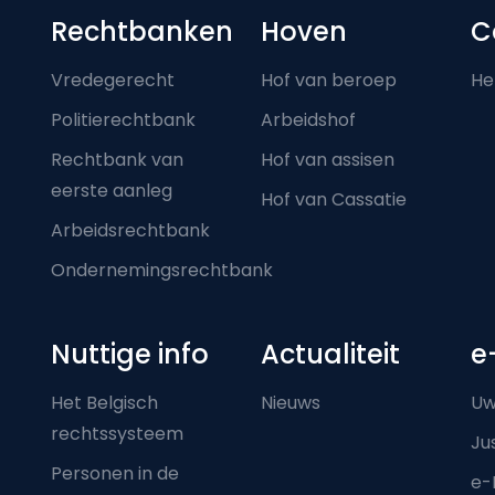
Footer-menu
Rechtbanken
Hoven
C
Vredegerecht
Hof van beroep
He
Politierechtbank
Arbeidshof
Rechtbank van
Hof van assisen
eerste aanleg
Hof van Cassatie
Arbeidsrechtbank
Ondernemingsrechtbank
Nuttige info
Actualiteit
e
Het Belgisch
Nieuws
Uw
rechtssysteem
Ju
Personen in de
e-