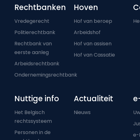
Footer-menu
Rechtbanken
Hoven
C
Vredegerecht
Hof van beroep
He
Politierechtbank
Arbeidshof
Rechtbank van
Hof van assisen
eerste aanleg
Hof van Cassatie
Arbeidsrechtbank
Ondernemingsrechtbank
Nuttige info
Actualiteit
e
Het Belgisch
Nieuws
Uw
rechtssysteem
Ju
Personen in de
e-