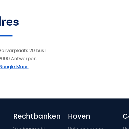
res
Bolivarplaats 20 bus 1
2000 Antwerpen
Google Maps
Footer-menu
Rechtbanken
Hoven
C
Vredegerecht
Hof van beroep
He