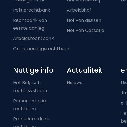
Politierechtbank
Arbeidshof
Rechtbank van
Hof van assisen
eerste aanleg
Hof van Cassatie
Arbeidsrechtbank
Ondernemingsrechtbank
Nuttige info
Actualiteit
e
Het Belgisch
Nieuws
Uw
rechtssysteem
Ju
Personen in de
e-
rechtbank
Ter
Procedures in de
be
rechtbank