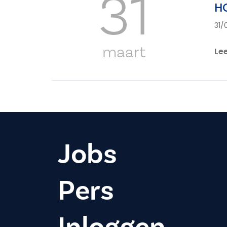
31
H
31/
maart
Le
Jobs
Pers