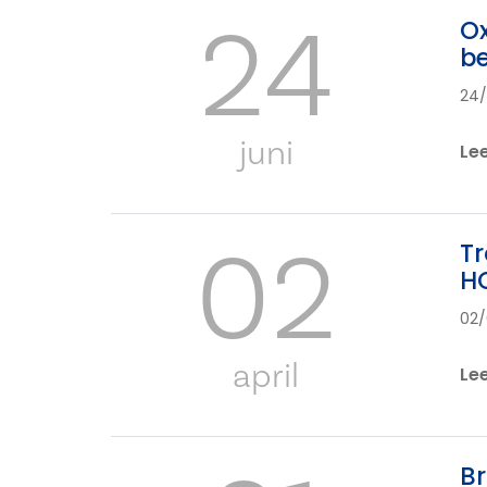
24
Ox
b
24
juni
Le
02
Tr
HO
02
april
Le
Br