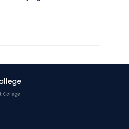
ollege
t College