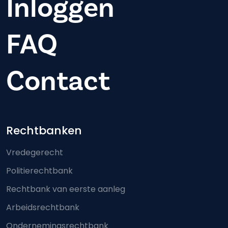
Inloggen
FAQ
Contact
Footer-menu
Rechtbanken
Vredegerecht
Politierechtbank
Rechtbank van eerste aanleg
Arbeidsrechtbank
Ondernemingsrechtbank