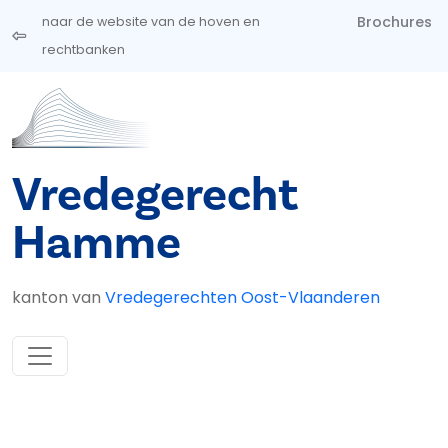
Overslaan en naar de inhoud gaan
Brochures
naar de website van de hoven en
rechtbanken
Vredegerecht
Hamme
kanton van
Vredegerechten Oost-Vlaanderen