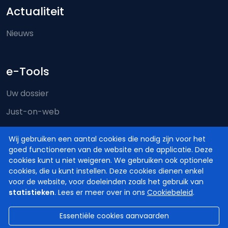
Actualiteit
Nieuws
e-Tools
Uw dossier
Just-on-web
e-Deposit
Wij gebruiken een aantal cookies die nodig zijn voor het
Territoriale bevoegdheid
goed functioneren van de website en de applicatie. Deze
cookies kunt u niet weigeren. We gebruiken ook optionele
cookies, die u kunt instellen. Deze cookies dienen enkel
voor de website, voor doeleinden zoals het gebruik van
statistieken
. Lees er meer over in ons
Cookiebeleid
.
Essentiële cookies aanvaarden
© Hoven en Rechtbanken van België
2026