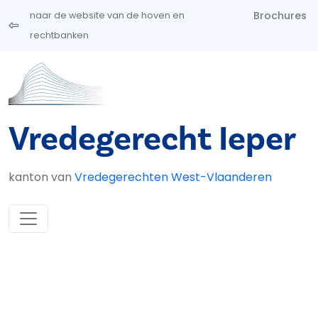
Overslaan en naar de inhoud gaan
Brochures
naar de website van de hoven en
rechtbanken
Vredegerecht Ieper
kanton van
Vredegerechten West-Vlaanderen