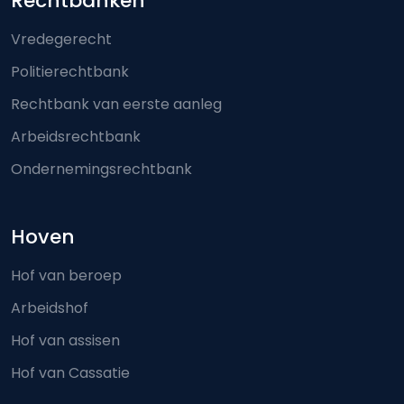
Footer-menu
Rechtbanken
Vredegerecht
Politierechtbank
Rechtbank van eerste aanleg
Arbeidsrechtbank
Ondernemingsrechtbank
Hoven
Hof van beroep
Arbeidshof
Hof van assisen
Hof van Cassatie