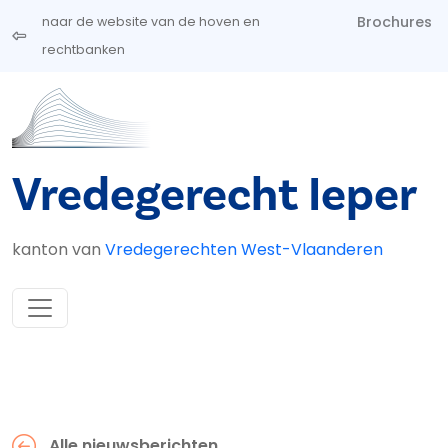
Overslaan en naar de inhoud gaan
Brochures
naar de website van de hoven en
rechtbanken
Vredegerecht Ieper
kanton van
Vredegerechten West-Vlaanderen
Alle nieuwsberichten